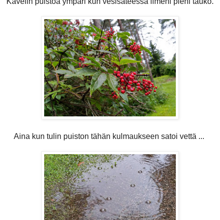
Kävelin puistoa ympäri kun vesisateessa ilmeni pieni tauko.
Aina kun tulin puiston tähän kulmaukseen satoi vettä ...