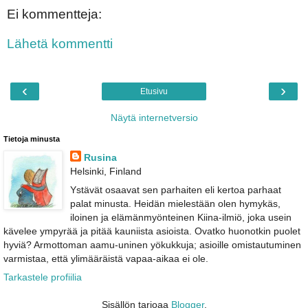
Ei kommentteja:
Lähetä kommentti
‹
›
Etusivu
Näytä internetversio
Tietoja minusta
Rusina
Helsinki, Finland
Ystävät osaavat sen parhaiten eli kertoa parhaat
palat minusta. Heidän mielestään olen hymykäs,
iloinen ja elämänmyönteinen Kiina-ilmiö, joka usein
kävelee ympyrää ja pitää kauniista asioista. Ovatko huonotkin puolet
hyviä? Armottoman aamu-uninen yökukkuja; asioille omistautuminen
varmistaa, että ylimääräistä vapaa-aikaa ei ole.
Tarkastele profiilia
Sisällön tarjoaa
Blogger
.